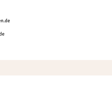
en.de
de