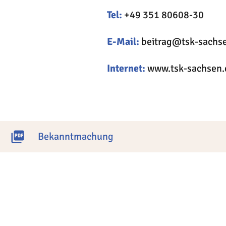
Tel:
+49 351 80608-30
E-Mail:
beitrag@tsk-sachs
Internet:
www.tsk-sachsen.
picture_as_pdf
Bekanntmachung