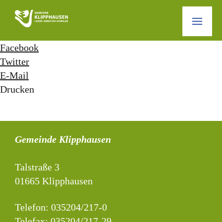
Facebook
Twitter
E-Mail
Drucken
Gemeinde Klipphausen
Talstraße 3
01665 Klipphausen
Telefon:
035204/217-0
Telefax: 035204/217-29