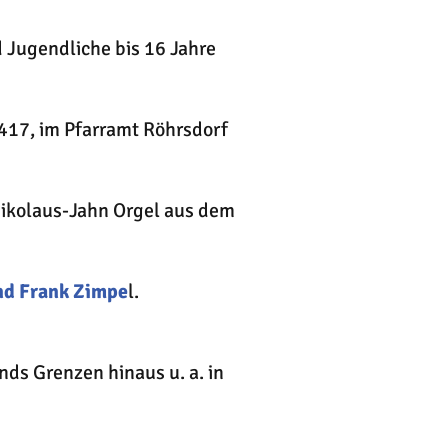
d Jugendliche bis 16 Jahre
417, im Pfarramt Röhrsdorf
Nikolaus-Jahn Orgel aus dem
nd Frank
Zimpe
l.
ds Grenzen hinaus u. a. in