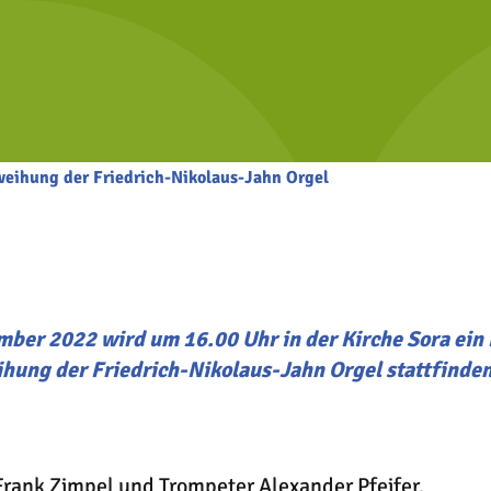
weihung der Friedrich-Nikolaus-Jahn Orgel
ber 2022 wird um 16.00 Uhr in der Kirche Sora ein 
hung der Friedrich-Nikolaus-Jahn Orgel stattfinden
Frank Zimpel und Trompeter Alexander Pfeifer.