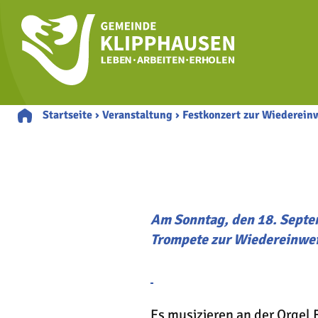
Startseite
›
Veranstaltung
›
Festkonzert zur Wiederein
Am Sonntag, den 18. Septem
Trompete zur Wiedereinwei
Es musizieren an der Orgel 